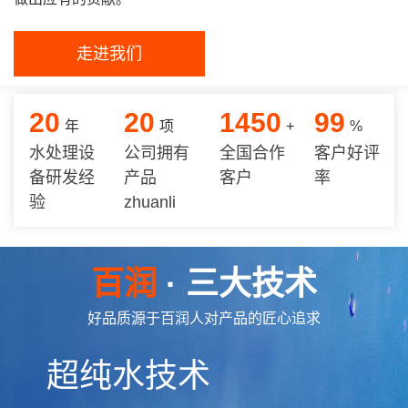
走进我们
20
20
1450
99
年
项
+
%
水处理设
公司拥有
全国合作
客户好评
备研发经
产品
客户
率
验
zhuanli
百润
· 三大技术
好品质源于百润人对产品的匠心追求
超纯水技术