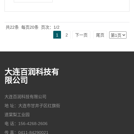
共22条
每页20条
页次：1/2
1
2
下一页
尾页
大连百润科技有
限公司
大连百润科技有限公司
地 址：大连市甘井子区红旗街
道棠梨工业园
电 话：156-4268-2606
传 真：0411-84290021