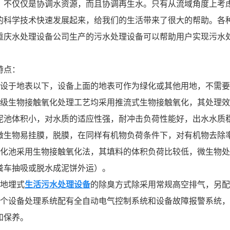
，不仅仅是协调水资源，而且协调再生水。只有从流域角度上考
的科学技术快速发展起来，给我们的生活带来了很大的帮助。各
重庆水处理设备公司生产的污水处理设备可以帮助用户实现污水
特点：
埋设于地表以下，设备上面的地表可作为绿化或其他用地，不需
二级生物接触氧化处理工艺均采用推流式生物接触氧化，其处理
泥池体积小，对水质的适应性强，耐冲击负荷性能好，出水水质
微生物易挂膜，脱膜，在同样有机物负荷条件下，对有机物去除
生化池采用生物接触氧化法，其填料的体积负荷比较低，微生物处
粪车抽吸或脱水成泥饼外运）。
该地埋式
生活污水处理设备
的除臭方式除采用常规高空排气，另配
整个设备处理系统配有全自动电气控制系统和设备故障报警系统
和保养。