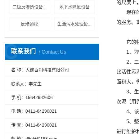
的尺度上
二级反渗透设备...
地下水除氟设备
现在
的服务。
反渗透膜
生活污水处理设...
它的
C
联系我们
Contact Us
1、
2、
名 称：大连百润科技有限公司
比活性污
面积大，
联系人：李先生
3、
手 机：15642682606
次泥（用
电 话：0411-84290021
4、
5、
传 真：0411-84290021
进行维护
邮 箱：dlbrkj@163.com